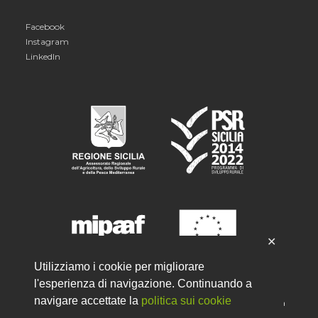
Facebook
Instagram
LinkedIn
✕
Utilizziamo i cookie per migliorare
l'esperienza di navigazione. Continuando a
navigare accettate la
politica sui cookie
PSR 2014-2020 Sottomisura 6.2
"Aiuti all'avviamento di attività
imprenditoriali per le attività extra-agricole nelle zone rurali"