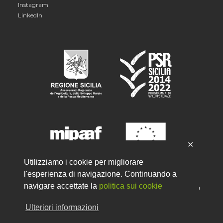
Instagram
LinkedIn
✕
Utilizziamo i cookie per migliorare
l'esperienza di navigazione. Continuando a
navigare accettate la
politica sui cookie
PSR 2014-2020 Sottomisura 6.2
"Aiuti all'avviamento di attività
imprenditoriali per le attività extra-agricole nelle zone rurali"
Ulteriori informazioni