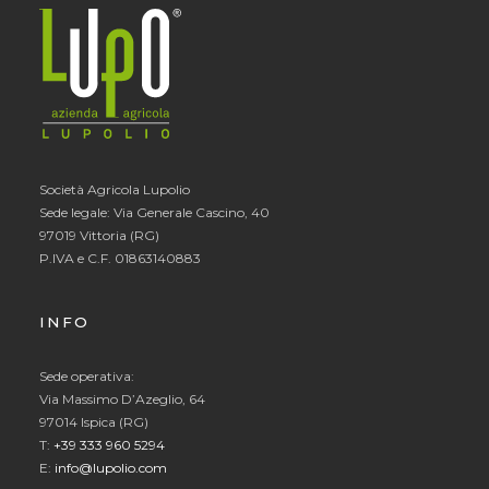
Società Agricola Lupolio
Sede legale: Via Generale Cascino, 40
97019 Vittoria (RG)
P.IVA e C.F. 01863140883
INFO
Sede operativa:
Via Massimo D’Azeglio, 64
97014 Ispica (RG)
T:
+39 333 960 5294
E:
info@lupolio.com