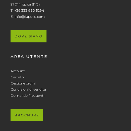
97014 Ispica (RG)
T:
+39 333 960 5294
E:
info@lupolio.com
DOVE SIAMO
AREA UTENTE
Account
Carrello
Gestione ordini
Condizioni di vendita
Domande Frequenti
BROCHURE