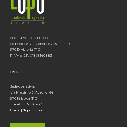
Società Agricola Lupolio
Sede legale: Via Generale Cascino, 40
97019 Vittoria (RG)
P.IVA e C.F. 01863140883
INFO
Sede operativa:
Via Massimo D’Azeglio, 64
97014 Ispica (RG)
T:
+39 333 960 5294
E:
info@lupolio.com