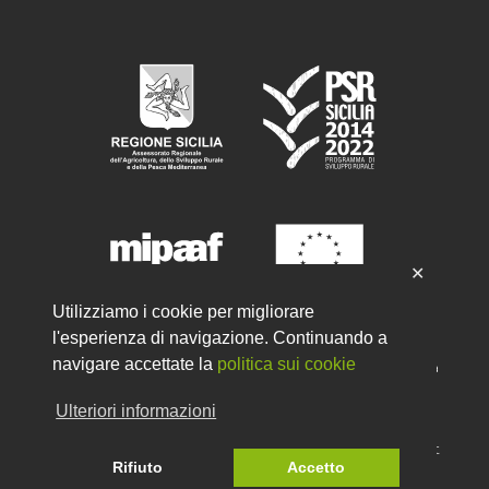
✕
Utilizziamo i cookie per migliorare
l'esperienza di navigazione. Continuando a
navigare accettate la
politica sui cookie
PSR 2014-2020 Sottomisura 6.2
"Aiuti all'avviamento di attività
imprenditoriali per le attività extra-agricole nelle zone rurali"
Ulteriori informazioni
© 2026 - Tutti i diritti riservati - Developed by
LR
- Credit
Rifiuto
Accetto
A4